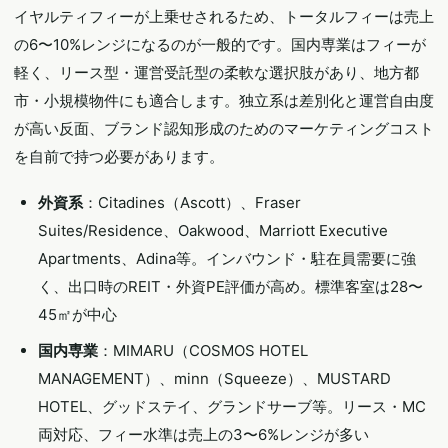
イヤルティフィーが上乗せされるため、トータルフィーは売上
の6〜10%レンジになるのが一般的です。国内専業はフィーが
軽く、リース型・運営受託型の柔軟な選択肢があり、地方都
市・小規模物件にも適合します。独立系は差別化と運営自由度
が高い反面、ブランド認知形成のためのマーケティングコスト
を自前で持つ必要があります。
外資系
：Citadines（Ascott）、Fraser
Suites/Residence、Oakwood、Marriott Executive
Apartments、Adina等。インバウンド・駐在員需要に強
く、出口時のREIT・外資PE評価が高め。標準客室は28〜
45㎡が中心
国内専業
：MIMARU（COSMOS HOTEL
MANAGEMENT）、minn（Squeeze）、MUSTARD
HOTEL、グッドステイ、グランドサーブ等。リース・MC
両対応、フィー水準は売上の3〜6%レンジが多い