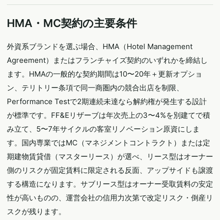
HMA・MC契約の主要条件
外資系ブランドを選ぶ場合、HMA（Hotel Management
Agreement）またはフランチャイズ契約のいずれかを締結し
ます。HMAの一般的な契約期間は10〜20年＋更新オプショ
ン、テリトリー条項で同一商圏内の競合出店を制限、
Performance Testで2期連続未達なら解約権が発生する設計
が標準です。FF&Eリザーブは年次売上の3〜4%を別建てで積
み立て、5〜7年サイクルの客室リノベーション原資にしま
す。国内専業ではMC（マネジメントコントラクト）または定
期建物賃貸借（マスターリース）が選べ、リース型はオーナー
側のリスクが固定賃料に限定される反面、アップサイドも譲渡
する構造になります。サブリース型はオーナー受取賃料の安定
性が高いものの、運営会社の信用力次第で改定リスク・倒産リ
スクが残ります。