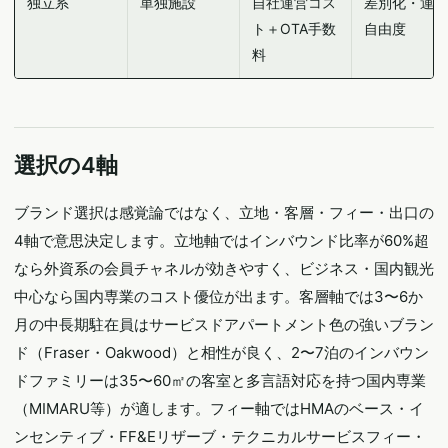
独立系
単独施設
自社運営コス
差別化・運営
ト＋OTA手数
自由度
料
選択の4軸
ブランド選択は感覚論ではなく、立地・客層・フィー・出口の
4軸で意思決定します。立地軸ではインバウンド比率が60%超
なら外資系の会員チャネルが効きやすく、ビジネス・国内観光
中心なら国内専業のコスト優位が出ます。客層軸では3〜6か
月の中長期駐在員はサービスドアパートメント色の強いブラン
ド（Fraser・Oakwood）と相性が良く、2〜7泊のインバウン
ドファミリーは35〜60㎡の客室と多言語対応を持つ国内専業
（MIMARU等）が適します。フィー軸ではHMAのベース・イ
ンセンティブ・FF&Eリザーブ・テクニカルサービスフィー・