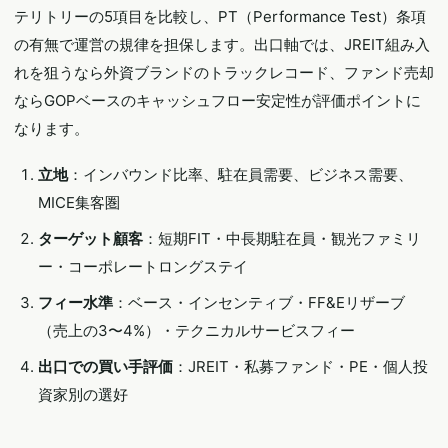
テリトリーの5項目を比較し、PT（Performance Test）条項
の有無で運営の規律を担保します。出口軸では、JREIT組み入
れを狙うなら外資ブランドのトラックレコード、ファンド売却
ならGOPベースのキャッシュフロー安定性が評価ポイントに
なります。
立地
：インバウンド比率、駐在員需要、ビジネス需要、
MICE集客圏
ターゲット顧客
：短期FIT・中長期駐在員・観光ファミリ
ー・コーポレートロングステイ
フィー水準
：ベース・インセンティブ・FF&Eリザーブ
（売上の3〜4%）・テクニカルサービスフィー
出口での買い手評価
：JREIT・私募ファンド・PE・個人投
資家別の選好