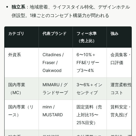
独立系
：地域密着、ライフスタイル特化、デザインホテル
併設型。1棟ごとのコンセプト構築力が問われる
カテゴリ
代表ブランド
フィー水準
強み
（売上比）
外資系
Citadines /
6〜10%＋
会員集客・出
Fraser /
FF&Eリザー
口評価
Oakwood
ブ3〜4%
国内専業
MIMARU / グ
3〜6%＋イン
運営柔軟性・
（MC）
ランドサーブ
センティブ
コスト
国内専業（リ
minn /
固定賃料（売
賃料安定・運
ース）
MUSTARD
上対比15〜
営丸投げ
25%目安）