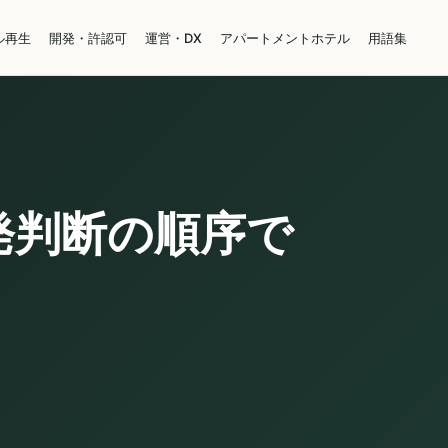
ル再生
開発・許認可
運営・DX
アパートメントホテル
用語集
発判断の順序で