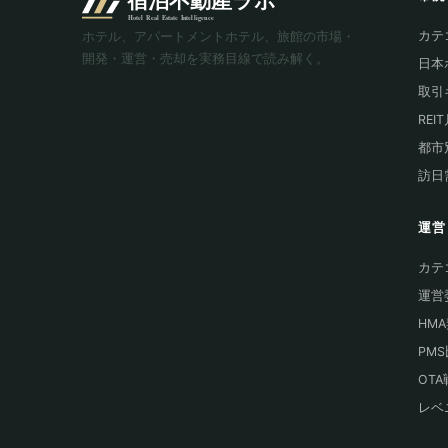
カテ
ホテル、アパートメントホテル、旅館の市場・
開発・運営・売却を実務目線で読み解く。
日本
取引
REI
都市
訪日
運営
カテ
運営
HM
PM
OT
レベ