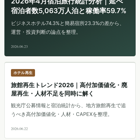
2026年4月宿泊旅行統計分析｜延べ
宿泊者数5,063万人泊と稼働率59.7%
ビジネスホテル74.3%と簡易宿所23.3%の差から、
運営・投資判断の論点を整理。
2026.06.23
ホテル再生
旅館再生トレンド2026｜高付加価値化・廃
屋再生・人材不足を同時に解く
観光庁公募情報と宿泊統計から、地方旅館再生で追
うべき高付加価値化・人材・CAPEXを整理。
2026.06.22