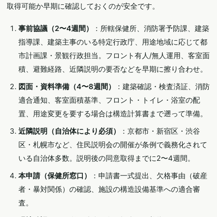
取得可能か早期に確認しておくのが安全です。
事前協議（2〜4週間）
：所轄保健所、消防署予防課、建築
指導課、建築主事のいる特定行政庁、用途地域に応じて都
市計画課・景観行政担当。フロント有人/無人運用、客室面
積、避難経路、近隣説明の要否などを早期に擦り合わせ。
図面・資料準備（4〜8週間）
：建築確認・検査済証、消防
適合通知、客室面積基準、フロント・トイレ・浴室の配
置、用途変更を要する場合は構造計算書まで遡って準備。
近隣説明（自治体により必須）
：京都市・新宿区・渋谷
区・札幌市など、住民説明会の開催が条例で義務化されて
いる自治体多数。説明後の同意取得までに2〜4週間。
本申請（保健所窓口）
：申請書一式提出、欠格事由（破産
者・暴対関係）の確認、施設の構造設備基準への適合審
査。