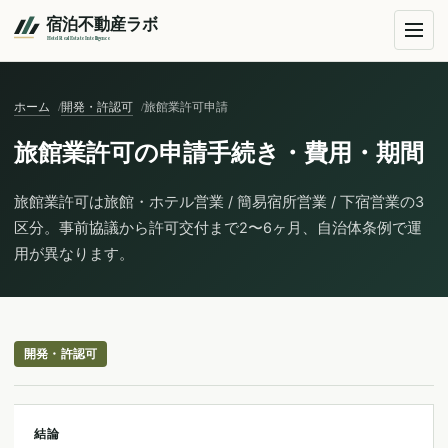
ホーム
開発・許認可
旅館業許可申請
旅館業許可の申請手続き・費用・期間
旅館業許可は旅館・ホテル営業 / 簡易宿所営業 / 下宿営業の3
区分。事前協議から許可交付まで2〜6ヶ月、自治体条例で運
用が異なります。
開発・許認可
結論