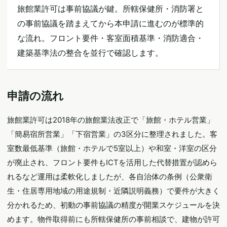
旅館業許可は事前協議が鍵。所轄保健所・消防署と
の事前協議を踏まえてから本申請に進むのが標準的
な流れ。フロント要件・客室面積基準・消防適合・
建築基準法の整合を並行で確認します。
申請の流れ
旅館業許可は2018年の旅館業法改正で「旅館・ホテル営業」
「簡易宿所営業」「下宿営業」の3区分に整理されました。客
室数最低基準（旅館・ホテルで5室以上）や和室・洋室の区分
が廃止され、フロント要件もICTを活用した代替措置が認めら
れるなど運用は柔軟化しましたが、各自治体の条例（公衆衛
生・住居専用地域の用途規制・近隣説明義務）で要件が大きく
分かれるため、初動の事前協議の精度が開業スケジュールを決
めます。物件取得前にも所轄保健所の事前相談で、建物が許可