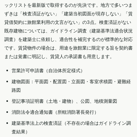
ックリストを最新版で取得するのが先決です。地方で多いつま
ずきは「検査済証がない」「建築当初図面が現存しない」「賃
貸借契約に旅館業利用の文言がない」の3点。検査済証がない
既存建物については、ガイドライン調査（建築基準法適合状況
調査）を建築士に依頼し、適合性を補完するのが標準的な対応
です。賃貸物件の場合は、用途を旅館業に限定する旨を契約書
または覚書に明記し、賃貸人の承諾書も用意します。
営業許可申請書（自治体所定様式）
建物図面：平面図・配置図・立面図・客室求積図・避難経
路図
登記事項証明書（土地・建物）、公図、地積測量図
消防法令適合通知書（所轄消防署長発行）
建築基準法上の検査済証（不存在の場合はガイドライン調
査結果）