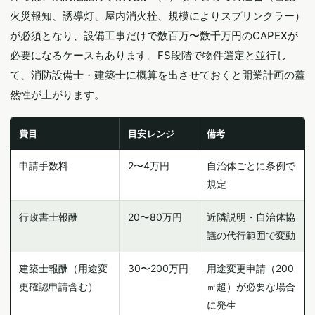
火災報知、誘導灯、屋内消火栓、規模によりスプリンクラー）
が必須となり、設備工事だけで数百万〜数千万円のCAPEXが
必要になるケースもあります。FS段階で物件選定と並行し
て、消防設備士・建築士に概算を出させておくと開業計画の蓋
然性が上がります。
費目
目安レンジ
備考
申請手数料
2〜4万円
自治体ごとに条例で
規定
行政書士報酬
20〜80万円
近隣説明・自治体協
議の代行範囲で変動
建築士報酬（用途変
30〜200万円
用途変更申請（200
更確認申請含む）
㎡超）が必要な場合
に発生