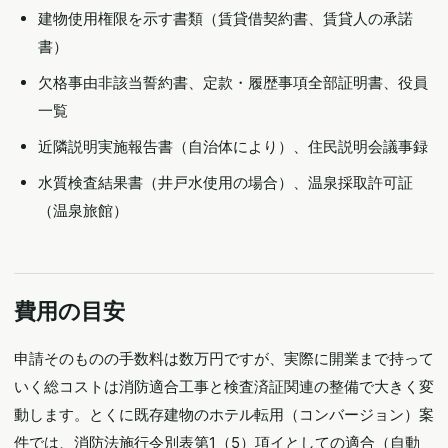
建物使用権限を示す書類（賃貸借契約書、賃貸人の承諾
書）
欠格事由非該当誓約書、定款・履歴事項全部証明書、役員
一覧
近隣説明実施報告書（自治体により）、住民説明会議事録
水質検査結果書（井戸水使用の場合）、温泉採取許可証
（温泉旅館）
費用の目安
申請そのものの手数料は数万円ですが、実際に開業まで持って
いく総コストは消防適合工事と検査済証関連の整備で大きく変
動します。とくに既存建物のホテル転用（コンバージョン）案
件では、消防法施行令別表第1（5）項イとしての適合（自動