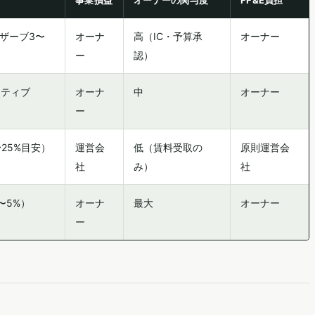
事業損益
オーナーの関与度
FF&E負担
リザーブ3〜
オーナ
高（IC・予算承
オーナー
ー
認）
ンティブ
オーナ
中
オーナー
ー
25%目安）
運営会
低（賃料受取の
原則運営会
社
み）
社
〜5%）
オーナ
最大
オーナー
ー