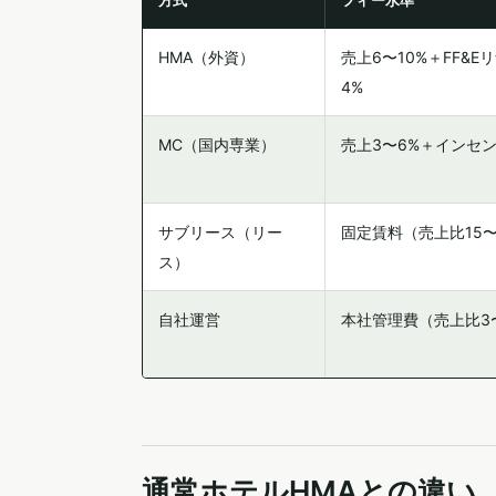
方式
フィー水準
HMA（外資）
売上6〜10%＋FF&E
4%
MC（国内専業）
売上3〜6%＋インセ
サブリース（リー
固定賃料（売上比15〜
ス）
自社運営
本社管理費（売上比3
通常ホテルHMAとの違い