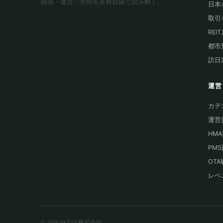
開発・運営・売却を実務目線で読み解く。
日本
取引
REI
都市
訪日
運営
カテ
運営
HM
PM
OT
レベ
© 2026 9STAY株式会社