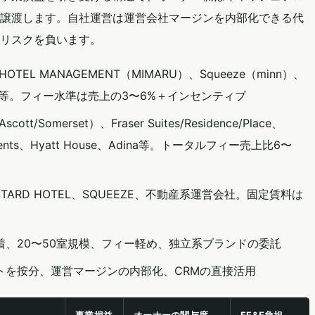
譲渡します。自社運営は運営会社マージンを内部化できる代
リスクを負います。
HOTEL MANAGEMENT（MIMARU）、Squeeze（minn）、
テイ等。フィー水準は売上の3〜6%＋インセンティブ
Ascott/Somerset）、Fraser Suites/Residence/Place、
partments、Hyatt House、Adina等。トータルフィー売上比6〜
USTARD HOTEL、SQUEEZE、不動産系運営会社。固定賃料は
着、20〜50室規模、フィー軽め、独立系ブランドの委託
トを按分、運営マージンの内部化、CRMの直接活用