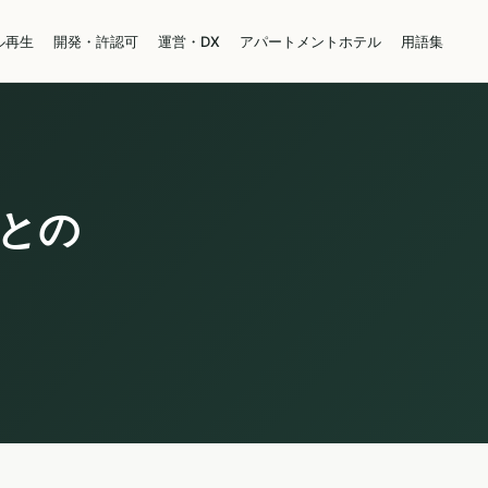
ル再生
開発・許認可
運営・DX
アパートメントホテル
用語集
との