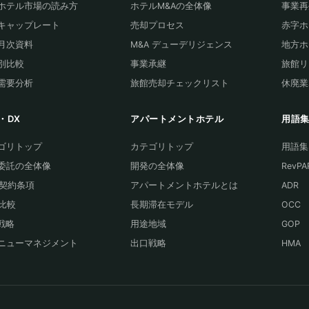
ホテル市場の読み方
ホテルM&Aの全体像
事業再
キャップレート
売却プロセス
赤字ホ
T月次資料
M&A デューデリジェンス
地方ホ
別比較
事業承継
旅館リ
需要分析
旅館売却チェックリスト
休廃業
・DX
アパートメントホテル
用語
ゴリトップ
カテゴリトップ
用語集
委託の全体像
開発の全体像
RevPA
A契約条項
アパートメントホテルとは
ADR
S比較
長期滞在モデル
OCC
A戦略
用途地域
GOP
ニューマネジメント
出口戦略
HMA