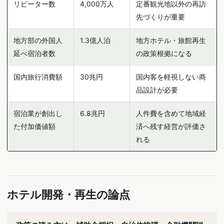
リピーター数
4,000万人
定番観光地以外の再訪
先づくりが重要
地方部の外国人
1.3億人泊
地方ホテル・旅館再生
延べ宿泊者数
の政策根拠になる
国内旅行消費額
30兆円
国内客を軽視しない商
品設計が必要
宿泊業が創出し
6.8兆円
人件費を含めて地域経
た付加価値額
済へ残す経営が評価さ
れる
ホテル開発・再生の論点