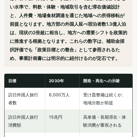
い水準で、料飲・体験・地域取引を含む滞在価値設計
と、人件費・地場食材調達を通じた地域への所得移転が
前提となります。地方部の外国人延べ宿泊者数1.3億人泊
は、現状の2倍超に相当し、地方への需要シフトを政策的
に推進する根拠となります。これらの数字は、補助金採
択評価でも「政策目標との整合」として参照されるた
め、事業計画書には明示的に紐付けるのが定石です。
目標
2030年
開発・再生への示唆
訪日外国人旅行
6,000万人
受け皿整備は続くが、
者数
地域分散が前提
訪日外国人旅行
15兆円
高単価・長期滞在・体
消費額
験消費が重視される