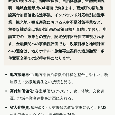
政策の読み方は、補助金採択、自治体協議、金融機関説
明、地域合意形成の4場面で効きます。観光庁の宿泊施
設高付加価値化推進事業、インバウンド対応特別措置事
業、観光地・観光産業における人材不足対策事業など、
主要な補助金は第5次計画の政策目標と直結しており、申
請書での「政策との整合」記述が採択評価で重視されま
す。金融機関への事業性評価でも、政策目標と地域計画
への適合は、地方ホテル・旅館再生案件の追加融資・条
件変更交渉での説得材料になります。
地方旅館再生
: 地方部宿泊者数の目標と整合しやすい。廃
屋撤去・温泉地再生との接続も見る。
高付加価値化
: 客室単価だけでなく、食、体験、文化資
源、地域事業者連携を計画に入れる。
省人化投資
: 観光DX・人材確保の政策文脈に合う。PMS、
セルフチェックイン、清掃管理が対象。