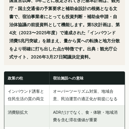
国宣言以降、5年ごとに改定されてきた基本計画は、観光
庁・国土交通省の予算要求と補助金設計の根拠となる文
書で、宿泊事業者にとっても投資判断・補助金申請・自
治体協議の前提資料として機能します。第5次計画は、第
4次（2023〜2025年度）で達成された「インバウンド
消費5兆円突破」を踏まえ、量から質への転換と地方分散
をより明確に打ち出した点が特徴です。出典：観光庁公
式サイト、2026年3月27日閣議決定資料。
政策の柱
宿泊施設への意味
インバウンド誘客と
オーバーツーリズム対策、地域合
住民生活の質の両立
意、民泊運営の適正化が前提になる
消費額拡大
ADRだけでなく、食・体験・地域消
費を含む滞在価値が重要