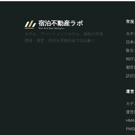
市況
カテ
ホテル、アパートメントホテル、旅館の市場・
開発・運営・売却を実務目線で読み解く。
日本
取引
REI
都市
訪日
運営
カテ
運営
HM
PM