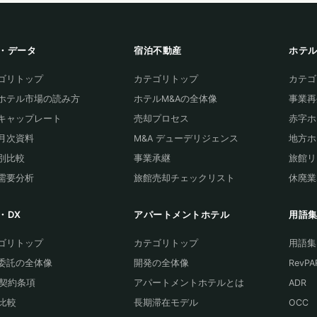
・データ
宿泊不動産
ホテ
ゴリトップ
カテゴリトップ
カテゴ
ホテル市場の読み方
ホテルM&Aの全体像
事業再
キャップレート
売却プロセス
赤字ホ
T月次資料
M&A デューデリジェンス
地方ホ
別比較
事業承継
旅館リ
需要分析
旅館売却チェックリスト
休廃業
・DX
アパートメントホテル
用語
ゴリトップ
カテゴリトップ
用語集
委託の全体像
開発の全体像
RevPA
A契約条項
アパートメントホテルとは
ADR
S比較
長期滞在モデル
OCC