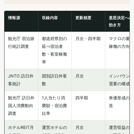
情報源
収録内容
更新頻度
意思決定への
効き方
観光庁 宿泊旅
都道府県別の
月次・四半期
マクロの量と
行統計調査
延べ宿泊者
稼働の方向性
数・客室稼働
率
JNTO 訪日外
国別訪日外客
月次
インバウンド
客統計
数
需要の構成
観光庁 訪日外
1人当たり消
四半期
単価形成の構
国人消費動向
費額・宿泊費
造
調査
比率
ホテルREIT月
運営ホテルの
月次
運営収益の質