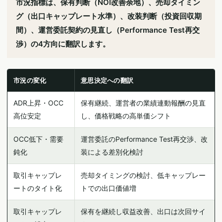
市況指標は、保有判断（NOI改善余地）、売却タイミン
グ（出口キャップレート水準）、改装判断（投資回収期
間）、運営委託契約の見直し（Performance Test再交
渉）の4方向に翻訳します。
市況の変化
意思決定への翻訳
ADR上昇・OCC
保有継続、運営者の業績連動報酬の見直
高位安定
し、価格戦略の高単価シフト
OCC低下・需要
運営委託のPerformance Test再交渉、改
鈍化
装による差別化検討
取引キャップレ
売却タイミングの検討、低キャップレー
ートのタイト化
トでの出口価値増
取引キャップレ
保有を継続し収益改善、出口は次回サイ