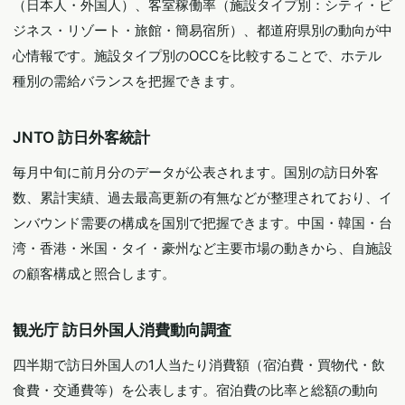
（日本人・外国人）、客室稼働率（施設タイプ別：シティ・ビ
ジネス・リゾート・旅館・簡易宿所）、都道府県別の動向が中
心情報です。施設タイプ別のOCCを比較することで、ホテル
種別の需給バランスを把握できます。
JNTO 訪日外客統計
毎月中旬に前月分のデータが公表されます。国別の訪日外客
数、累計実績、過去最高更新の有無などが整理されており、イ
ンバウンド需要の構成を国別で把握できます。中国・韓国・台
湾・香港・米国・タイ・豪州など主要市場の動きから、自施設
の顧客構成と照合します。
観光庁 訪日外国人消費動向調査
四半期で訪日外国人の1人当たり消費額（宿泊費・買物代・飲
食費・交通費等）を公表します。宿泊費の比率と総額の動向