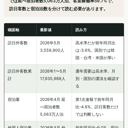
では延べ宿泊者数5,063万人泊、客室稼働率59.7%で、
訪日客数と宿泊泊数を分けて読む必要があります。
確認軸
最新値
読み方
訪日外客数
2026年5月
高水準だが前年同月比
3,559,900人
は-3.6%。国別では韓
国・台湾・米国が厚い
訪日外客数累
2026年1〜5月
通年需要は高水準。月
計
17,935,988人
別・国別の濃淡を確認す
る
宿泊量
2026年4月 延
第1次速報で前年同月
べ宿泊者数
比-4.6%。訪日客数だけ
5,063万人泊
では判断しない
外国人宿泊量
2026年4月 外
前年同月比-9.0%。宿泊