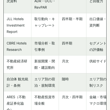
次資料
ADR・OCC・
と回復力
RevPAR
JLL Hotels
取引動向・キ
四半期・半期
出口価値・投
Investment
ャップレート
資判断
Report
CBRE Hotels
市場分析・取
四半期
セグメント別
Research
引事例
の評価軸
不動産経済研
新規開業・閉
月次
供給サイド
究所
館・建設動向
自治体 観光統
エリア別の宿
随時
エリア別の規
計・条例
泊・規制環境
制リスク
ARES（不動
不動産投資市
月次・四半期
金融・市場の
産証券化協
場全般
マクロ環境
会）