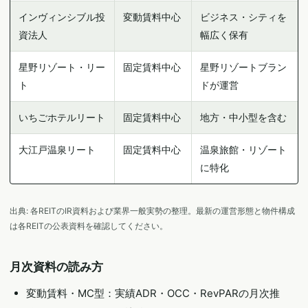
インヴィンシブル投
変動賃料中心
ビジネス・シティを
資法人
幅広く保有
星野リゾート・リー
固定賃料中心
星野リゾートブラン
ト
ドが運営
いちごホテルリート
固定賃料中心
地方・中小型を含む
大江戸温泉リート
固定賃料中心
温泉旅館・リゾート
に特化
出典: 各REITのIR資料および業界一般実勢の整理。最新の運営形態と物件構成
は各REITの公表資料を確認してください。
月次資料の読み方
変動賃料・MC型：実績ADR・OCC・RevPARの月次推