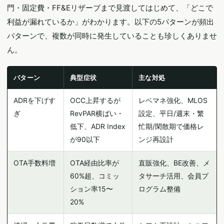
門・固定費・FF&Eリザーブまで見渡してはじめて、「どこで
利益が漏れているか」がわかります。以下の5パターンが頻出
パターンで、複数が同時に発生していることも珍しくありませ
ん。
パターン
典型症状
主な対処
ADRを下げす
OCC上昇するが
レベマネ強化、MLOS
ぎ
RevPAR横ばい・
設定、平日/週末・繁
低下、ADR Index
忙期/閑散期で価格レ
が90以下
ンジ再設計
OTA手数料増
OTA経由比率が
直販強化、BE改善、メ
60%超、コミッ
タサーチ活用、会員プ
ション率15〜
ログラム整備
20%