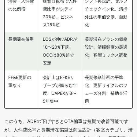
清掃・人件費
稼働日数増で人件
シフト再設計、セルフ
の比例増
費比率がシティ
チェックイン化、清掃
30%超、ビジネ
外注の単価交渉、自動
ス25%超
化
長期滞在偏重
LOSが伸びADRが
長期滞在プランの価格
10〜20%下落、
設計、清掃頻度の最適
OCCは80%超で
化、客層ミックス調整
安定
FF&E更新の
会計上はFF&Eリ
長期修繕計画の平準
重なり
ザーブが膨らむ年
化、更新サイクルのフ
度、CAPEXが3〜
ェーズ分割、補助金活
5年集中
用
このうち、ADRの下げすぎとOTA偏重は短期で改善可能です
が、人件費比率と長期滞在偏重は商品設計（客室カテゴリ、滞