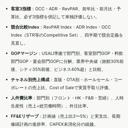
客室3指標
：OCC・ADR・RevPAR、前年比・前月比・予
算比、必ず3指標を併記して単独評価しない。
競合比較Index
：RevPAR Index・ADR Index・OCC
Index（STR等のCompetitive Set）、四半期で競合定義を
見直し。
GOPマージン
：USALI準拠で部門別、客室部門GOP・料飲
部門GOP・宴会部門GOPに分解、業界中央値（旅館30%前
後、シティ35%前後、ビジネス40%超）と比較。
チャネル別売上構成
：直販・OTA別・ホールセール・コー
ポレートの売上比、Cost of Saleで実質手取り評価。
人件費比率
：部門別（フロント・HK・F&B・営繕）、人時
生産性（売上÷総労働時間）、外注比率。
FF&Eリザーブ
：計画値（売上比3〜5%）と実支出、長期
修繕計画の進捗率、CAPEX未消化分の繰越。