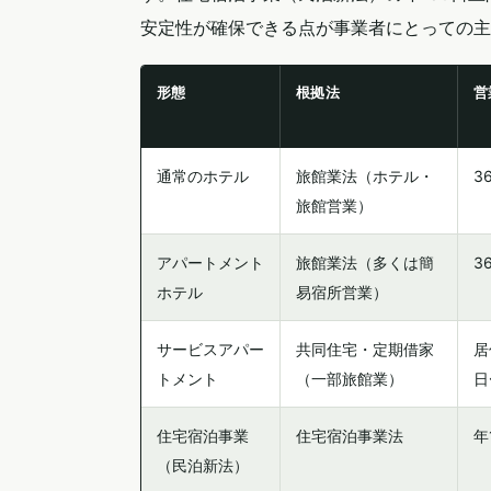
安定性が確保できる点が事業者にとっての主要
形態
根拠法
営
通常のホテル
旅館業法（ホテル・
3
旅館営業）
アパートメント
旅館業法（多くは簡
3
ホテル
易宿所営業）
サービスアパー
共同住宅・定期借家
居
トメント
（一部旅館業）
日
住宅宿泊事業
住宅宿泊事業法
年
（民泊新法）