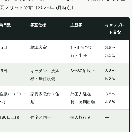
メリットです（2026年5月時点）。
業日数
客室仕様
主顧客
キャップレ
ート目安
65日
標準客室
1〜3泊の旅
3.8〜
行・出張
5.5%
65日
キッチン・洗濯
3〜30泊以上
3.8〜
機・居住設備
5.8%
住扱い（30
家具家電付き住
外国人駐在
3.5〜
〜）
居
員・長期出張
4.8%
180日上限
住宅と同一
個人旅行者
—