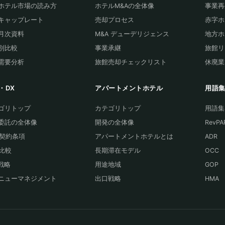
ホテル市場の読み方
ホテルM&Aの全体像
事業再
キャップレート
売却プロセス
赤字ホ
T月次資料
M&A デューデリジェンス
地方ホ
別比較
事業承継
旅館リ
需要分析
旅館売却チェックリスト
休廃業
・DX
アパートメントホテル
用語
ゴリトップ
カテゴリトップ
用語集
委託の全体像
開発の全体像
RevPA
A契約条項
アパートメントホテルとは
ADR
S比較
長期滞在モデル
OCC
A戦略
用途地域
GOP
ニューマネジメント
出口戦略
HMA