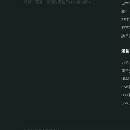
開発・運営・売却を実務目線で読み解く。
日本
取引
REI
都市
訪日
運営
カテ
運営
HM
PM
OT
レベ