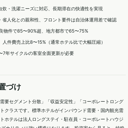
自炊・洗濯ニーズに対応、長期滞在の快適性を実現
・省人化との親和性、フロント要件は自治体運用差で確認
良物件で85〜90%超、地方都市で65〜75%
、人件費売上比8〜15%（通常ホテル比で大幅圧縮）
5〜7年サイクルの客室全面更新が必要
置づけ
需要セグメント分散」「収益安定性」「コーポレートロング
トクラスです。標準ホテルがインバウンド需要・国内観光需
トホテルは法人ロングステイ・駐在員・コーポレートハウジ