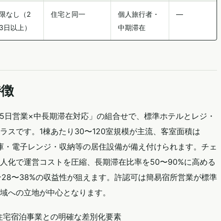
限なし（2
住宅と同一
個人旅行者・
—
3日以上）
中期滞在
特徴
65日営業×中長期滞在対応」の組合せで、標準ホテルとレジ・
スです。1棟あたり30〜120室規模が主流、客室面積は
蔵庫・電子レンジ・収納等の居住設備が備え付けられます。チェ
人化で運営コストを圧縮、長期滞在比率を50〜90%に高める
ジン28〜38%の収益性が狙えます。許認可は簡易宿所営業が標準
域への立地が中心となります。
住宅宿泊事業との明確な差別化要素