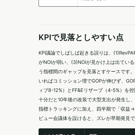
KPIで見落としやすい点
KPI議論でしばしば起きる誤りは、(1)Rev
がNOIが弱い、(3)NOIが見かけ上は出て
う指標間のギャップを見落とすケースです。R
いればコミッション増でGOPが伸びず、GO
ィブ8-12%）とFF&Eリザーブ（4-5%）
十分だと10年後の改装で大型支出が発生し、
指標トラッキングに加え、四半期で「収益→G
ビュー会議体を設けると、ズレが早期発見で