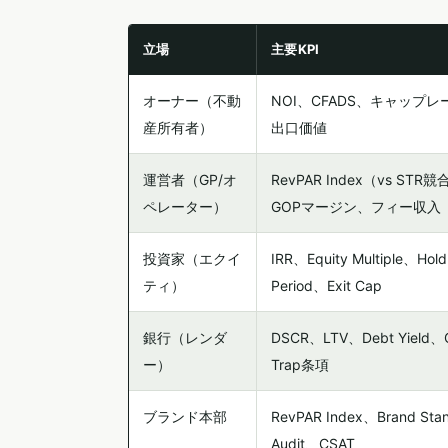
立場
主要KPI
オーナー（不動
NOI、CFADS、キャップレ
産所有者）
出口価値
運営者（GP/オ
RevPAR Index（vs STR
ペレーター）
GOPマージン、フィー収入
投資家（エクイ
IRR、Equity Multiple、Hold
ティ）
Period、Exit Cap
銀行（レンダ
DSCR、LTV、Debt Yield、
ー）
Trap条項
ブランド本部
RevPAR Index、Brand Sta
Audit、CSAT