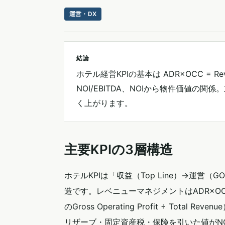
運営・DX
結論
ホテル経営KPIの基本は ADR×OCC = 
NOI/EBITDA、NOIから物件価値
く上がります。
主要KPIの3層構造
ホテルKPIは「収益（Top Line）→運営（G
造です。レベニューマネジメントはADR×OCC
のGross Operating Profit ÷ Tot
リザーブ・固定資産税・保険を引いた値がN