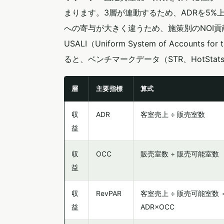
まります。3層が連動するため、ADRを5%
への寄与が大きく違うため、施策別のNOI
USALI（Uniform System of Accounts
ると、ベンチマークデータ（STR、HotSt
層
主要指標
算式
収
ADR
客室売上 ÷ 販売室数
益
収
OCC
販売室数 ÷ 販売可能室数
益
収
RevPAR
客室売上 ÷ 販売可能室数 
益
ADR×OCC