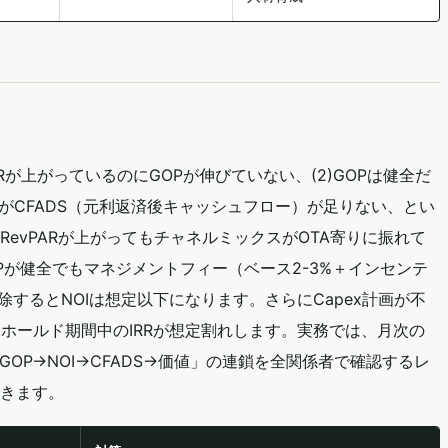
PARが上がっているのにGOPが伸びていない、(2)GOPは健全だ
いるがCFADS（元利返済後キャッシュフロー）が足りない、とい
evPARが上がってもチャネルミックスがOTA寄りに振れて
Pが健全でもマネジメントフィー（ベース2-3%＋インセンテ
を控除するとNOIは想定以下になります。さらにCapex計画が不
ホールド期間中のIRRが想定割れします。実務では、月次の
OP→NOI→CFADS→価値」の連鎖を全関係者で確認するレ
きます。