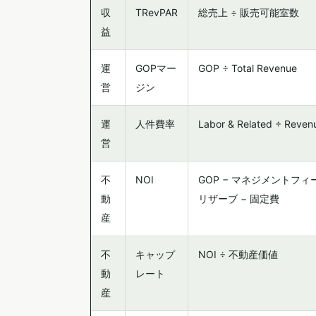
収
TRevPAR
総売上 ÷ 販売可能室数
益
運
GOPマー
GOP ÷ Total Revenue
営
ジン
運
人件費率
Labor & Related ÷ Reven
営
不
NOI
GOP − マネジメントフィー 
動
リザーブ − 固定費
産
不
キャップ
NOI ÷ 不動産価値
動
レート
産