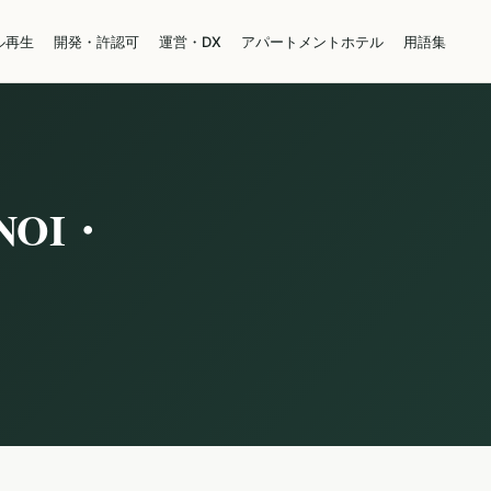
ル再生
開発・許認可
運営・DX
アパートメントホテル
用語集
OI・