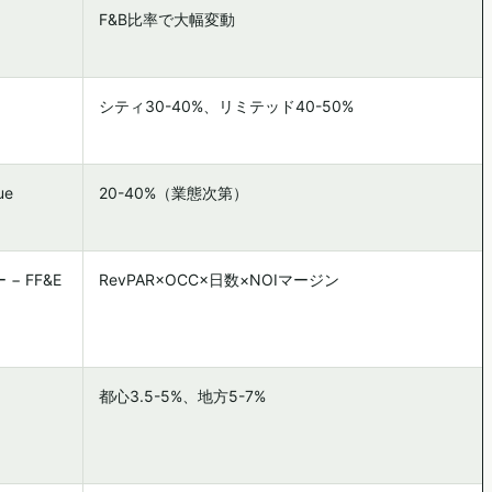
F&B比率で大幅変動
シティ30-40%、リミテッド40-50%
ue
20-40%（業態次第）
− FF&E
RevPAR×OCC×日数×NOIマージン
都心3.5-5%、地方5-7%