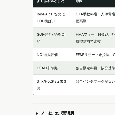
よくある落とし穴
原因
RevPAR↑ なのに
OTA手数料増、人件費増
GOP横ばい
価高騰
GOP健全だがNOI
HMAフィー、FF&Eリ
弱
費控除前で比較
NOI過大評価
FF&Eリザーブ未控除、C
USALI非準拠
独自勘定科目、按分基
STR/HotStats未参
競合ベンチマークがな
照
よくある質問