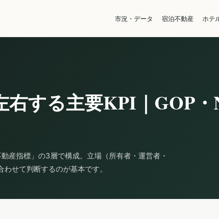
市況・データ
宿泊不動産
ホテ
右する主要KPI｜GOP・N
不動産指標」の3層で構成。立場（所有者・運営者・
合わせて判断するのが基本です。