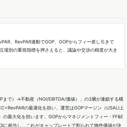
RevPAR、RevPAR連動でGOP、GOPからフィー差し引きで
の関係。立場別の重視指標を押さえると、議論や交渉の精度が大き
OPまで）→不動産（NOI/EBITDA/価値）」の3層が連鎖する構
=RevPARの最適化を担い、運営はGOPマージン（USALI上
al Revenue）の最大化を担います。GOPからマネジメントフィー・FF&E
OIに相当し、これがキャップレートで割られて物件価値が決