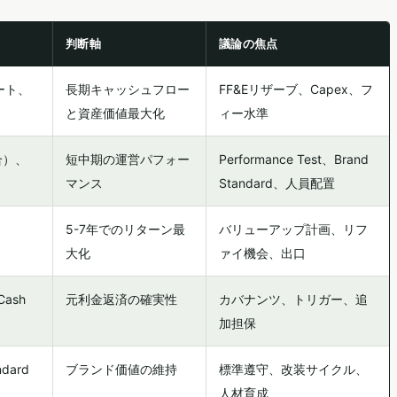
判断軸
議論の焦点
ート、
長期キャッシュフロー
FF&Eリザーブ、Capex、フ
と資産価値最大化
ィー水準
競合）、
短中期の運営パフォー
Performance Test、Brand
マンス
Standard、人員配置
5-7年でのリターン最
バリューアップ計画、リフ
大化
ァイ機会、出口
Cash
元利金返済の確実性
カバナンツ、トリガー、追
加担保
ndard
ブランド価値の維持
標準遵守、改装サイクル、
人材育成