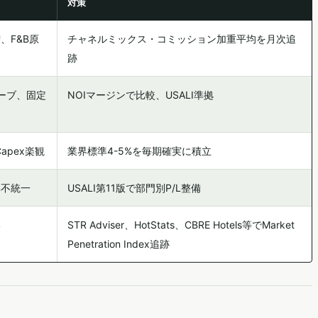
対策
、F&B原
チャネルミックス・コミッション加重平均を月次追
跡
ザーブ、固定
NOIマージンで比較、USALI準拠
apex楽観
業界標準4-5%を毎期確実に積立
準不統一
USALI第11版で部門別P/L整備
い
STR Adviser、HotStats、CBRE Hotels等でMarket
Penetration Index追跡