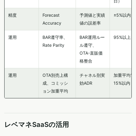
日）
精度
Forecast
予測値と実績
±5%以内
Accuracy
値の誤差率
運用
BAR遵守率、
BAR運用ルー
95%以上
Rate Parity
ル遵守、
OTA-直販価
格整合
運用
OTA別売上構
チャネル別実
加重平均12
成、コミッシ
効ADR
15%以内
ョン加重平均
レベマネSaaSの活用