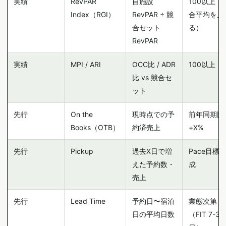
実績
RevPAR
自施設
100以上（
Index（RGI）
RevPAR ÷ 競
合平均を上
合セット
る）
RevPAR
実績
MPI / ARI
OCC比 / ADR
100以上
比 vs 競合セ
ット
先行
On the
現時点での予
前年同期比
Books（OTB）
約済売上
+X%
先行
Pickup
過去X日で増
Pace目標
えた予約数・
成
売上
先行
Lead Time
予約日〜宿泊
業態次第
日の平均日数
（FIT 7-30