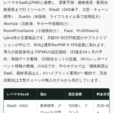
レベマネSaaSはPMSと連携し、需要予測・価格推奨・配荷自
動更新まで行うツールで、IDeaS（SAS傘下、大型・チェーン
標準）、Duetto（米国発、ライフスタイル系で採用拡大）、
Atomize（北欧発、中小〜中規模向け）、
RoomPriceGenie（小規模向け）、Pace、ProfitSword、
Lybra等が主要製品です。月額10-50万円程度のサブスクリプ
ションが中心で、ROIは通常RevPAR 5-15%改善に表れます。
導入の前提条件は (1)PMSの認定接続、(2)過去24ヶ月の予
約・実績データ蓄積、(3)競合セットの定義、(4)カレンダーイ
ベント情報の整備、の4点です。中小ホテルでは「価格推奨は
SaaS、最終承認は人」のハイブリッド運用が一般的で、完全
自動化は大型チェーンや無人ホテルから先行しています。
レベマネSaaS
強み
想定規模
料金目安
IDeaS（SAS）
業界標準、グ
100室+、ブ
月20-50
ローバル大型
ランド
+