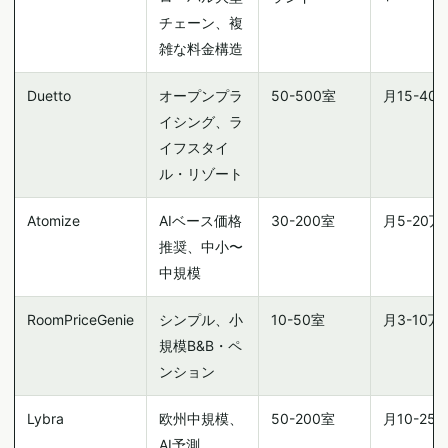
チェーン、複
雑な料金構造
Duetto
オープンプラ
50-500室
月15-40
イシング、ラ
イフスタイ
ル・リゾート
Atomize
AIベース価格
30-200室
月5-20万
推奨、中小〜
中規模
RoomPriceGenie
シンプル、小
10-50室
月3-10万
規模B&B・ペ
ンション
Lybra
欧州中規模、
50-200室
月10-25
AI予測