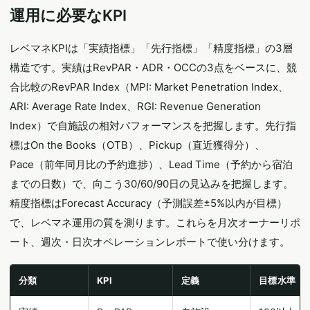
運用に必要なKPI
レベマネKPIは「実績指標」「先行指標」「精度指標」の3層
構造です。実績はRevPAR・ADR・OCCの3点をベースに、競
合比較のRevPAR Index（MPI: Market Penetration Index、
ARI: Average Rate Index、RGI: Revenue Generation
Index）で自施設の相対パフォーマンスを把握します。先行指
標はOn the Books（OTB）、Pickup（直近獲得分）、
Pace（前年同月比の予約進捗）、Lead Time（予約から宿泊
までの日数）で、向こう30/60/90日の見込みを把握します。
精度指標はForecast Accuracy（予測誤差±5%以内が目標）
で、レベマネ運用の質を測ります。これらを月次オーナーリポ
ート、週次・日次オペレーションレポートで使い分けます。
分類
KPI
定義
目標水準