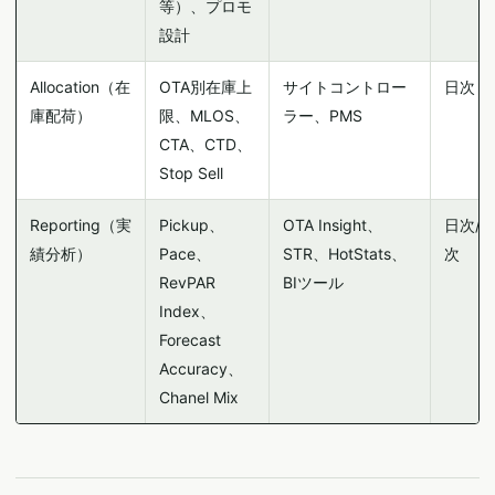
等）、プロモ
設計
Allocation（在
OTA別在庫上
サイトコントロー
日次
庫配荷）
限、MLOS、
ラー、PMS
CTA、CTD、
Stop Sell
Reporting（実
Pickup、
OTA Insight、
日次/週
績分析）
Pace、
STR、HotStats、
次
RevPAR
BIツール
Index、
Forecast
Accuracy、
Chanel Mix