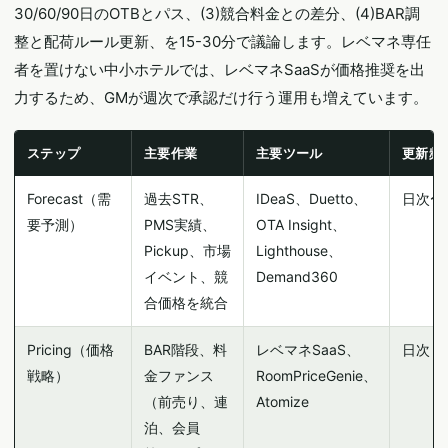
30/60/90日のOTBとパス、(3)競合料金との差分、(4)BAR調
整と配荷ルール更新、を15-30分で議論します。レベマネ専任
者を置けない中小ホテルでは、レベマネSaaSが価格推奨を出
力するため、GMが週次で承認だけ行う運用も増えています。
ステップ
主要作業
主要ツール
更新頻
Forecast（需
過去STR、
IDeaS、Duetto、
日次〜
要予測）
PMS実績、
OTA Insight、
Pickup、市場
Lighthouse、
イベント、競
Demand360
合価格を統合
Pricing（価格
BAR階段、料
レベマネSaaS、
日次
戦略）
金ファンス
RoomPriceGenie、
（前売り、連
Atomize
泊、会員